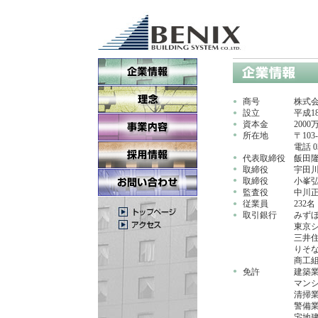
商号
株式
●
設立
平成1
●
資本金
2000
●
●
所在地
〒10
電話 0
●
代表取締役
飯田
●
取締役
宇田
●
取締役
小峯
●
監査役
中川
従業員
232名
●
取引銀行
みず
●
東京
三井
りそ
商工
●
免許
建築
マン
清掃
警備
宅地